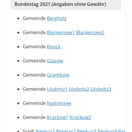
Bundestag 2021 (Angaben ohne Gewähr)
Gemeinde
Bergholz
Gemeinde
Blankensee1
Blankensee2
Gemeinde
Boock
Gemeinde
Glasow
Gemeinde
Grambow
Gemeinde
Löcknitz1
Löcknitz2
Löcknitz3
Gemeinde
Nadrensee
Gemeinde
Krackow1
Krackow2
Stadt
Penkun1
Penkun2
Penkun3
Penkun4
Penk