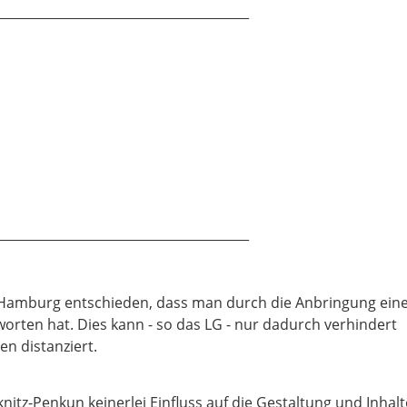
________________________________________
________________________________________
t Hamburg entschieden, dass man durch die Anbringung ein
ntworten hat. Dies kann - so das LG - nur dadurch verhindert
en distanziert.
tz-Penkun keinerlei Einfluss auf die Gestaltung und Inhalt