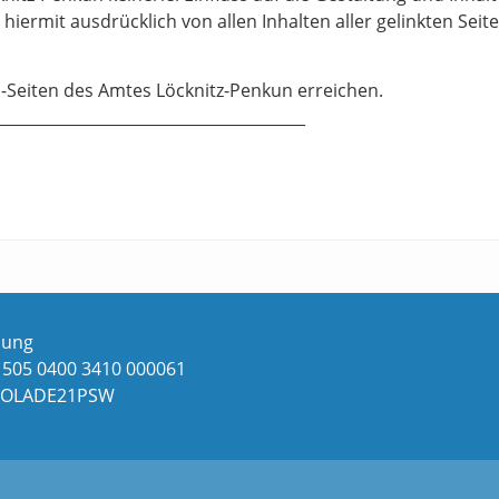
 hiermit ausdrücklich von allen Inhalten aller gelinkten Seit
Web-Seiten des Amtes Löcknitz-Penkun erreichen.
________________________________________
dung
1505 0400 3410 000061
 NOLADE21PSW
nach oben