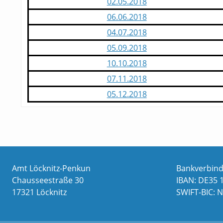
02.05.2018
06.06.2018
04.07.2018
05.09.2018
10.10.2018
07.11.2018
05.12.2018
Amt Löcknitz-Penkun
Bankverbin
Chausseestraße 30
IBAN: DE35 
17321 Löcknitz
SWIFT-BIC: