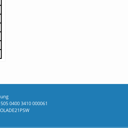
dung
1505 0400 3410 000061
 NOLADE21PSW