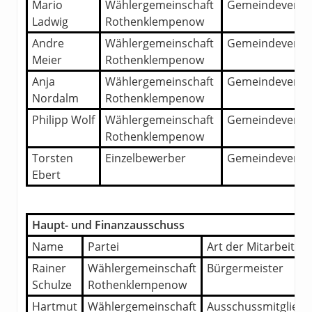
Mario
Wählergemeinschaft
Gemeindevertre
Ladwig
Rothenklempenow
Andre
Wählergemeinschaft
Gemeindevertre
Meier
Rothenklempenow
Anja
Wählergemeinschaft
Gemeindevertre
Nordalm
Rothenklempenow
Philipp Wolf
Wählergemeinschaft
Gemeindevertre
Rothenklempenow
Torsten
Einzelbewerber
Gemeindevertre
Ebert
Haupt- und Finanzausschuss
Name
Partei
Art der Mitarbeit
Rainer
Wählergemeinschaft
Bürgermeister
Schulze
Rothenklempenow
Hartmut
Wählergemeinschaft
Ausschussmitglied