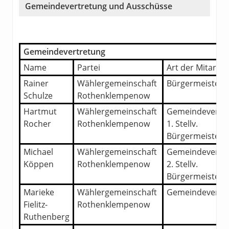
Gemeindevertretung und Ausschüsse
Gemeindevertretung
Name
Partei
Art der Mitarbei
Rainer
Wählergemeinschaft
Bürgermeister
Schulze
Rothenklempenow
Hartmut
Wählergemeinschaft
Gemeindevertre
Rocher
Rothenklempenow
1. Stellv.
Bürgermeister
Michael
Wählergemeinschaft
Gemeindevertre
Köppen
Rothenklempenow
2. Stellv.
Bürgermeister
Marieke
Wählergemeinschaft
Gemeindevertre
Fielitz-
Rothenklempenow
Ruthenberg